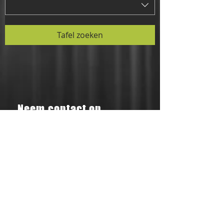
Bestel in de rij
Tafel zoeken
Neem contact op
Chaussée de Wavre 1174, 1160 Oudergem
Openingstijden: 11.30 uur - 14.30 uur
Openingstijden:
05.30 - 22.00
uur
T:
02 539 08 88
E:
ninki.be@gmail.com