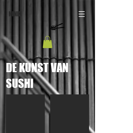
NINKI
DE KUNST VAN
SUSHI
Hana Special
California Roll