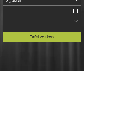
2 gasten
Bestel in de rij
Tafel zoeken
Neem contact op
Chaussée de Wavre 1174, 1160 Oudergem
Openingstijden: 11.30 uur - 14.30 uur
Openingstijden:
05.30 - 22.00
uur
T:
02 539 08 88